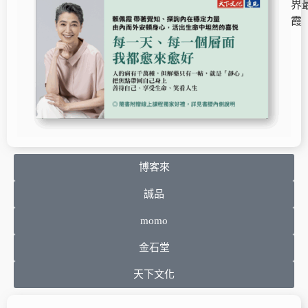
界
霞
博客來
誠品
momo
金石堂
天下文化