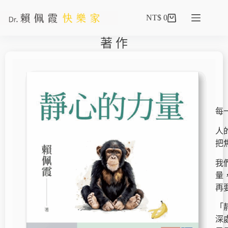
NT$
0
著 作
每
人
把
我
量
再
「
深