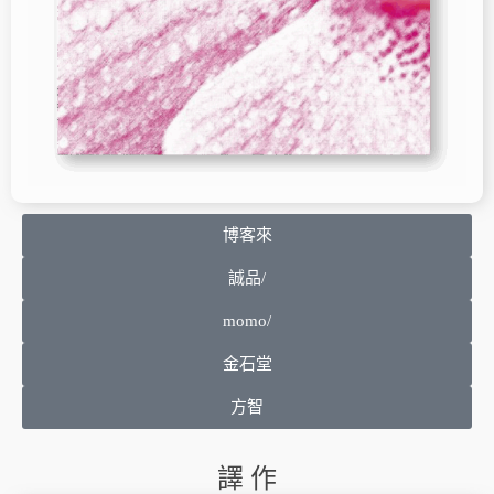
博客來
誠品/
momo/
金石堂
方智
譯 作