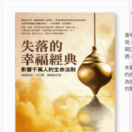
書
境
開
遇
本
的
為
的