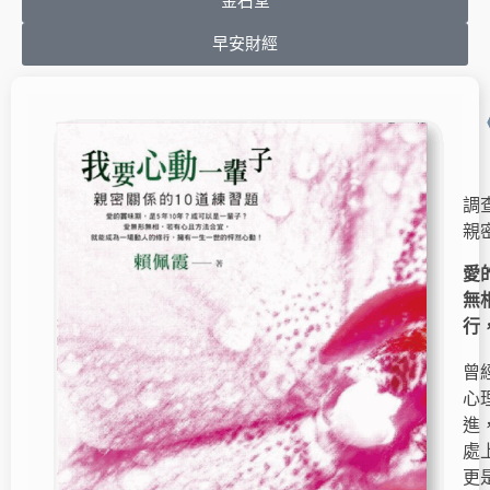
金石堂
早安財經
調
親
愛
無
行
曾
心
進
處
更