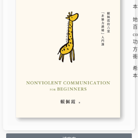
本
她
百
c
功
方
衝
希
本