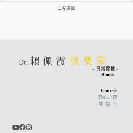
r
n
忘記密碼
a
t
i
v
e
:
– 日常保養 –
Books
Courses
靜心之夜
笑 靜 心