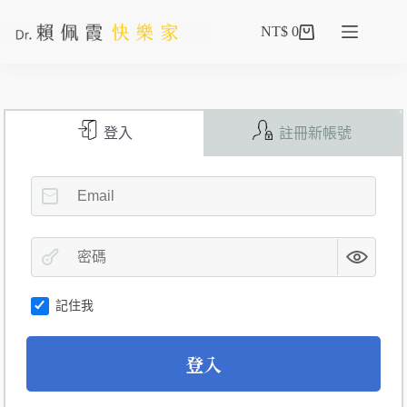
NT$
0
登入
註冊新帳號
記住我
A
登入
l
t
e